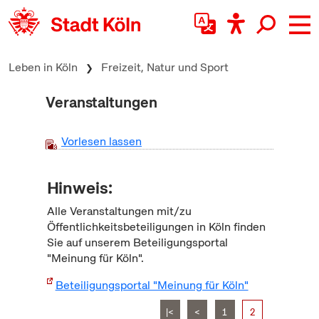
zum Inhalt springen
Leben in Köln
Freizeit, Natur und Sport
Veranstaltungen
Vorlesen lassen
Hinweis:
Alle Veranstaltungen mit/zu
Öffentlichkeitsbeteiligungen in Köln finden
Sie auf unserem Beteiligungsportal
"Meinung für Köln".
Beteiligungsportal "Meinung für Köln"
|<
<
1
2