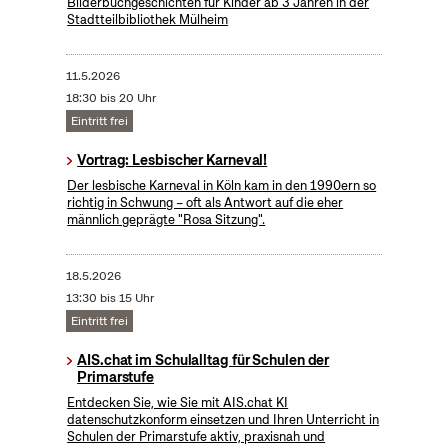
Bilderbuchgeschichten für Kinder ab 3 Jahren in der
Stadtteilbibliothek Mülheim
11.5.2026
18:30 bis 20 Uhr
Eintritt frei
Vortrag: Lesbischer Karneval!
Der lesbische Karneval in Köln kam in den 1990ern so
richtig in Schwung – oft als Antwort auf die eher
männlich geprägte "Rosa Sitzung".
18.5.2026
13:30 bis 15 Uhr
Eintritt frei
AIS.chat im Schulalltag für Schulen der
Primarstufe
Entdecken Sie, wie Sie mit AIS.chat KI
datenschutzkonform einsetzen und Ihren Unterricht in
Schulen der Primarstufe aktiv, praxisnah und