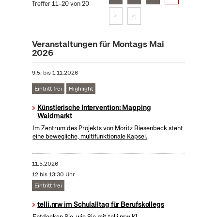
Treffer 11–20 von 20
>
>|
Veranstaltungen für Montags Mai
2026
9.5.
bis
1.11.2026
Eintritt frei
Highlight
Künstlerische Intervention: Mapping
Waidmarkt
Im Zentrum des Projekts von Moritz Riesenbeck steht
eine bewegliche, multifunktionale Kapsel.
11.5.2026
12 bis 13:30 Uhr
Eintritt frei
telli.nrw im Schulalltag für Berufskollegs
Entdecken Sie, wie Sie mit telli.nrw KI