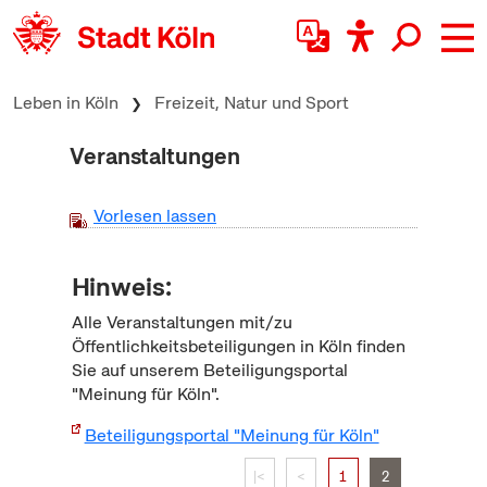
zum Inhalt springen
Leben in Köln
Freizeit, Natur und Sport
Veranstaltungen
Vorlesen lassen
Hinweis:
Alle Veranstaltungen mit/zu
Öffentlichkeitsbeteiligungen in Köln finden
Sie auf unserem Beteiligungsportal
"Meinung für Köln".
Beteiligungsportal "Meinung für Köln"
|<
<
1
2