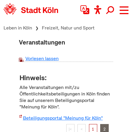
zum Inhalt springen
Leben in Köln
Freizeit, Natur und Sport
Veranstaltungen
Vorlesen lassen
Hinweis:
Alle Veranstaltungen mit/zu
Öffentlichkeitsbeteiligungen in Köln finden
Sie auf unserem Beteiligungsportal
"Meinung für Köln".
Beteiligungsportal "Meinung für Köln"
|<
<
1
2