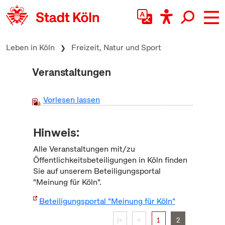
zum Inhalt springen
Leben in Köln
Freizeit, Natur und Sport
Veranstaltungen
Vorlesen lassen
Hinweis:
Alle Veranstaltungen mit/zu
Öffentlichkeitsbeteiligungen in Köln finden
Sie auf unserem Beteiligungsportal
"Meinung für Köln".
Beteiligungsportal "Meinung für Köln"
|<
<
1
2