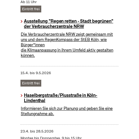
Ab 11 Uhr
Eintritt frei
Ausstellung "Regen retten - Stadt begrünen"
der Verbraucherzentrale NRW
Die Verbraucherzentrale NRW zeigt gemeinsam mit
uns und dem RegenKompass der StEB Köln, wie
Bürger*innen
die Klimaanpassung in ihrem Umfeld aktiv gestalten
können.
15.4.
bis
9.5.2026
Eintritt frei
Haselbergstraße/Piusstraße in Köln-
Lindenthal
Informieren Sie sich zur Planung und geben Sie eine
Stellungnahme ab.
23.4.
bis
28.5.2026
Montag bis Donnerstag, 9 bis 15 Uhr