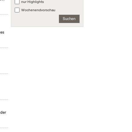
nur Highlights
Wochenendvorschau
Suchen
res
 der