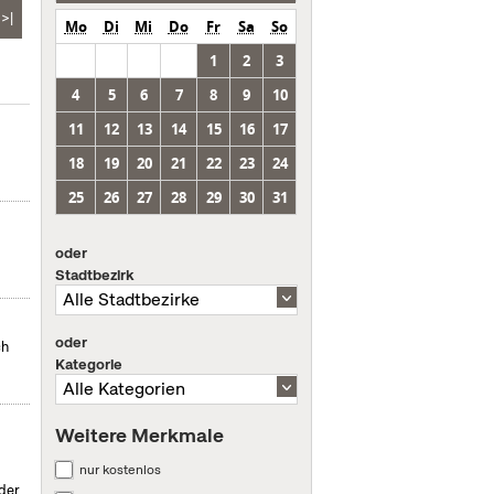
>|
Mo
Di
Mi
Do
Fr
Sa
So
1
2
3
4
5
6
7
8
9
10
11
12
13
14
15
16
17
18
19
20
21
22
23
24
25
26
27
28
29
30
31
oder
Stadtbezirk
oder
ch
Kategorie
Weitere Merkmale
nur kostenlos
 der