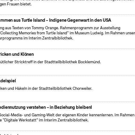
gen Frauen bietet.
immen aus Turtle Island – Indigene Gegenwart in den USA
ng aus Texten von Tommy Orange. Rahmenprogramm zur Ausstellung
Collecting Memories from Turtle Island" im Museum Ludwig. Im Rahmen unse
urprogramms im Interim Zentralbibliothek.
ricken und Klönen
tlicher Stricktreff in der Stadtteilbibliothek Bocklemünd.
delspiel
cken und Häkeln in der Stadtteilbibliothek Chorweiler.
diennutzung verstehen – in Beziehung bleiben!
Social-Media- und Gaming-Welt der eigenen Kinder kennenlernen. Im Rahmen
e "Digitale Werkstatt" im Interim Zentralbibliothek.