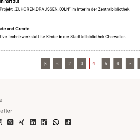
ln hört zu!
Projekt „ZUHÖREN.DRAUSSEN.KÖLN“ im Interim der Zentralbibliothek.
de and Create
tive Technikwerkstatt für Kinder in der Stadtteilbibliothek Chorweiler.
|<
<
2
3
4
5
6
>
e
etter