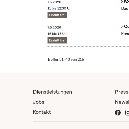
Kö
7.5.2026
11 bis 12:30 Uhr
Das 
Eintritt frei
Co
7.5.2026
16 bis 18 Uhr
Krea
Eintritt frei
Treffer 31–40 von 215
Dienstleistungen
Press
Jobs
Newsl
Kontakt