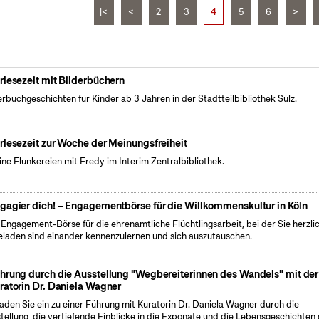
|<
<
2
3
4
5
6
>
rlesezeit mit Bilderbüchern
erbuchgeschichten für Kinder ab 3 Jahren in der Stadtteilbibliothek Sülz.
rlesezeit zur Woche der Meinungsfreiheit
eine Flunkereien mit Fredy im Interim Zentralbibliothek.
gagier dich! – Engagementbörse für die Willkommenskultur in Köln
 Engagement-Börse für die ehrenamtliche Flüchtlingsarbeit, bei der Sie herzli
eladen sind einander kennenzulernen und sich auszutauschen.
hrung durch die Ausstellung "Wegbereiterinnen des Wandels" mit der
ratorin Dr. Daniela Wagner
laden Sie ein zu einer Führung mit Kuratorin Dr. Daniela Wagner durch die
tellung, die vertiefende Einblicke in die Exponate und die Lebensgeschichten