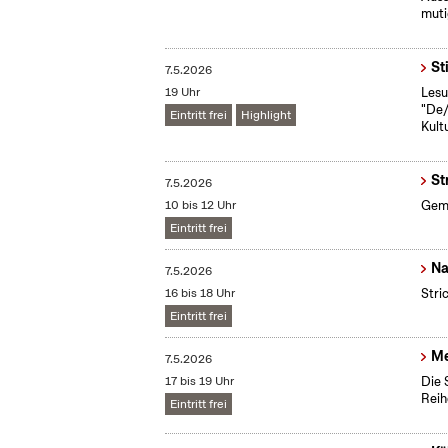
muti
St
7.5.2026
19 Uhr
Lesu
"De/
Eintritt frei
Highlight
Kult
St
7.5.2026
10 bis 12 Uhr
Gemü
Eintritt frei
Na
7.5.2026
16 bis 18 Uhr
Stri
Eintritt frei
Me
7.5.2026
17 bis 19 Uhr
Die 
Reih
Eintritt frei