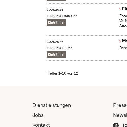
Fü
30.4.2026
16:30 bis 17:30 Uhr
Foto
Verf
Eintritt frei
Abzu
Ma
30.4.2026
16:30 bis 18 Uhr
Renn
Eintritt frei
Treffer 1–10 von 12
Dienstleistungen
Press
Jobs
Newsl
Kontakt