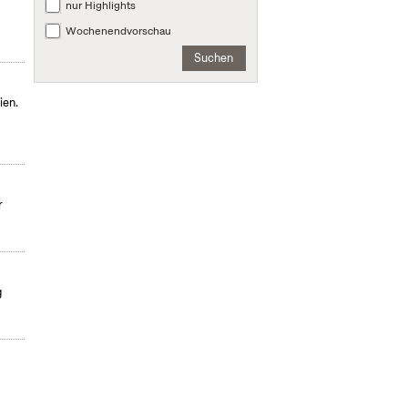
nur Highlights
Wochenendvorschau
Suchen
ien.
r
g