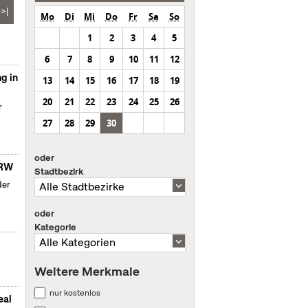
>|
Mo
Di
Mi
Do
Fr
Sa
So
1
2
3
4
5
6
7
8
9
10
11
12
g in
13
14
15
16
17
18
19
20
21
22
23
24
25
26
r
27
28
29
30
oder
NRW
Stadtbezirk
der
oder
Kategorie
Weitere Merkmale
nur kostenlos
eal