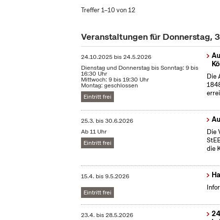
Treffer 1–10 von 12
Veranstaltungen für Donnerstag, 3
Au
24.10.2025
bis
24.5.2026
Kö
Dienstag und Donnerstag bis Sonntag: 9 bis
16:30 Uhr
Die 
Mittwoch: 9 bis 19:30 Uhr
1848
Montag: geschlossen
erre
Eintritt frei
Au
25.3.
bis
30.6.2026
Ab 11 Uhr
Die 
StEB
Eintritt frei
die 
Ha
15.4.
bis
9.5.2026
Info
Eintritt frei
24
23.4.
bis
28.5.2026