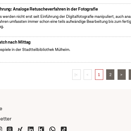
hrung: Analoge Retuscheverfahren in der Fotografie
s werden nicht erst seit Einführung der Digitalfotografie manipuliert, auch an
ahren umfassten immer schon eine teils aufwändige Bearbeitung bis zum ferti
g.
tch nach Mittag
spiele in der Stadtteilbibliothek Mülheim.
|<
<
1
2
>
e
etter