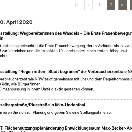
|<
<
1
2
>
0. April 2026
sstellung: Wegbereiterinnen des Wandels – Die Erste Frauenbewegun
ln
Ausstellung beleuchtet die Erste Frauenbewegung, deren Vorläufer bis ins Jah
 zurückreichen und die im späten 19. Jahrhundert einen ersten Höhepunkt
ichte.
sstellung "Regen retten - Stadt begrünen" der Verbraucherzentrale 
Verbraucherzentrale NRW zeigt gemeinsam mit uns und dem RegenKompass 
 Köln, wie Bürger*innen
Klimaanpassung in ihrem Umfeld aktiv gestalten können.
selbergstraße/Piusstraße in Köln-Lindenthal
rmieren Sie sich zur Planung und geben Sie eine Stellungnahme ab.
7. Flächennutzungsplanänderung Entwicklungsraum Max-Becker-Ar