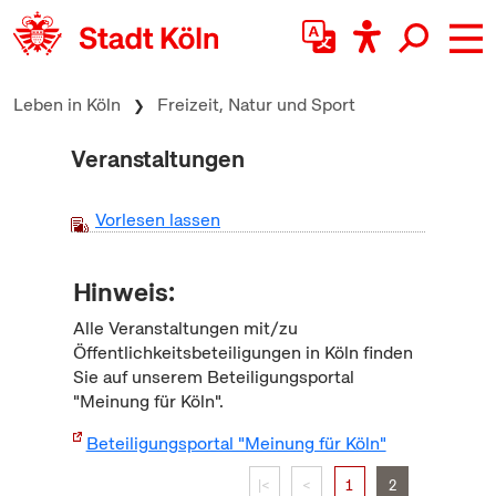
zum Inhalt springen
Leben in Köln
Freizeit, Natur und Sport
Veranstaltungen
Vorlesen lassen
Hinweis:
Alle Veranstaltungen mit/zu
Öffentlichkeitsbeteiligungen in Köln finden
Sie auf unserem Beteiligungsportal
"Meinung für Köln".
Beteiligungsportal "Meinung für Köln"
|<
<
1
2