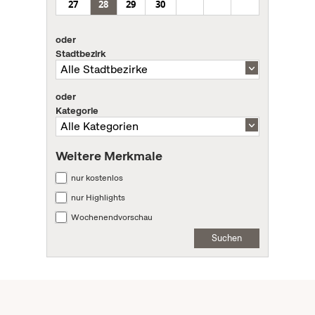
27
28
29
30
oder
Stadtbezirk
oder
Kategorie
Weitere Merkmale
nur kostenlos
nur Highlights
Wochenendvorschau
Suchen