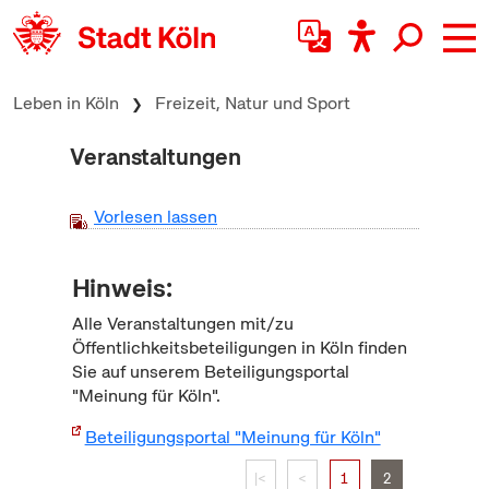
zum Inhalt springen
Leben in Köln
Freizeit, Natur und Sport
Veranstaltungen
Vorlesen lassen
Hinweis:
Alle Veranstaltungen mit/zu
Öffentlichkeitsbeteiligungen in Köln finden
Sie auf unserem Beteiligungsportal
"Meinung für Köln".
Beteiligungsportal "Meinung für Köln"
|<
<
1
2