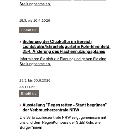
Stellungnahme ab.
18.3.
bis
10.4.2026
Eintritt frei
Sicherung der Clubkultur im Bereich
Lichtstraße/Ehrenfeldgürtel in Köln-Ehrenfeld,
254. Änderung des Flächennutzungsplanes
Informieren Sie sich zur Planung und geben Sie eine
Stellungnahme ab.
25.3.
bis
30.6.2026
Ab 11 Uhr
Eintritt frei
Ausstellung "Regen retten - Stadt begrünen"
der Verbraucherzentrale NRW
Die Verbraucherzentrale NRW zeigt gemeinsam mit
uns und dem RegenKompass der StEB Köln, wie
Bürger*innen