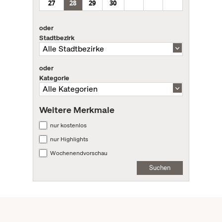
27
28
29
30
oder
Stadtbezirk
oder
Kategorie
Weitere Merkmale
nur kostenlos
nur Highlights
Wochenendvorschau
Suchen