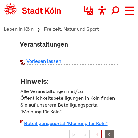
zum Inhalt springen
Leben in Köln
Freizeit, Natur und Sport
Veranstaltungen
Vorlesen lassen
Hinweis:
Alle Veranstaltungen mit/zu
Öffentlichkeitsbeteiligungen in Köln finden
Sie auf unserem Beteiligungsportal
"Meinung für Köln".
Beteiligungsportal "Meinung für Köln"
|<
<
1
2