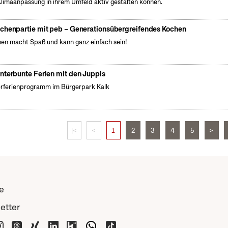
Klimaanpassung in ihrem Umfeld aktiv gestalten können.
chenpartie mit peb – Generationsübergreifendes Kochen
en macht Spaß und kann ganz einfach sein!
nterbunte Ferien mit den Juppis
rferienprogramm im Bürgerpark Kalk
|<
<
1
2
3
4
5
>
e
etter