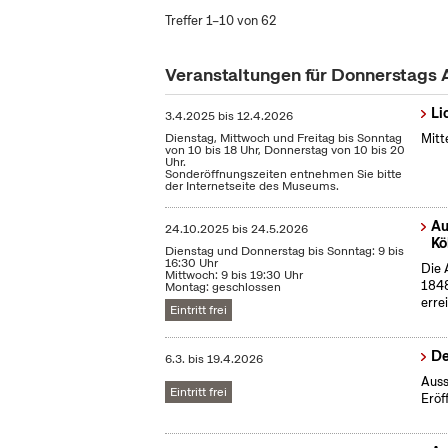
Treffer 1–10 von 62
Veranstaltungen für Donnerstags 
Li
3.4.2025
bis
12.4.2026
Dienstag, Mittwoch und Freitag bis Sonntag
Mitt
von 10 bis 18 Uhr, Donnerstag von 10 bis 20
Uhr.
Sonderöffnungszeiten entnehmen Sie bitte
der Internetseite des Museums.
Au
24.10.2025
bis
24.5.2026
Kö
Dienstag und Donnerstag bis Sonntag: 9 bis
16:30 Uhr
Die 
Mittwoch: 9 bis 19:30 Uhr
1848
Montag: geschlossen
erre
Eintritt frei
De
6.3.
bis
19.4.2026
Auss
Eintritt frei
Eröf