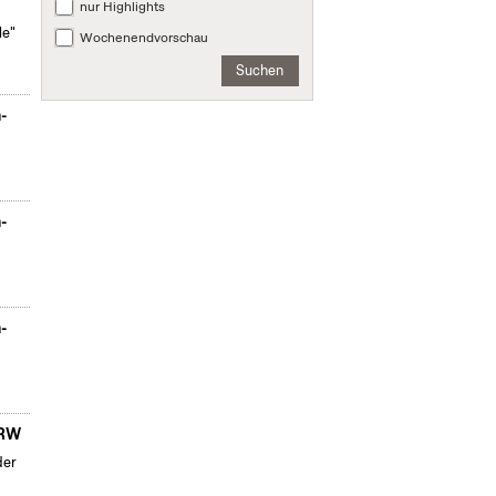
nur Highlights
le"
Wochenendvorschau
Suchen
n-
n-
n-
NRW
der