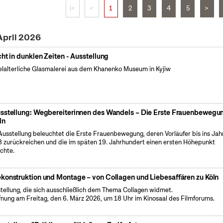
|<
<
1
2
3
4
5
>
April 2026
cht in dunklen Zeiten - Ausstellung
elalterliche Glasmalerei aus dem Khanenko Museum in Kyjiw
sstellung: Wegbereiterinnen des Wandels – Die Erste Frauenbewegun
ln
Ausstellung beleuchtet die Erste Frauenbewegung, deren Vorläufer bis ins Jah
 zurückreichen und die im späten 19. Jahrhundert einen ersten Höhepunkt
ichte.
konstruktion und Montage – von Collagen und Liebesaffären zu Köln
tellung, die sich ausschließlich dem Thema Collagen widmet.
fnung am Freitag, den 6. März 2026, um 18 Uhr im Kinosaal des Filmforums.