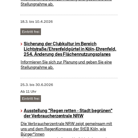
Stellungnahme ab.
18.3.
bis
10.4.2026
Eintritt frei
Sicherung der Clubkultur im Bereich
Lichtstraße/Ehrenfeldgürtel in Köln-Ehrenfeld,
254. Änderung des Flächennutzungsplanes
Informieren Sie sich zur Planung und geben Sie eine
Stellungnahme ab.
25.3.
bis
30.6.2026
Ab 11 Uhr
Eintritt frei
Ausstellung "Regen retten - Stadt begrünen"
der Verbraucherzentrale NRW
Die Verbraucherzentrale NRW zeigt gemeinsam mit
uns und dem RegenKompass der StEB Köln, wie
Bürger*innen