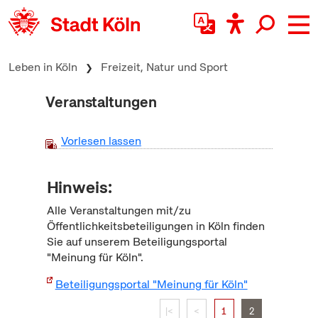
zum Inhalt springen
Leben in Köln
Freizeit, Natur und Sport
Veranstaltungen
Vorlesen lassen
Hinweis:
Alle Veranstaltungen mit/zu
Öffentlichkeitsbeteiligungen in Köln finden
Sie auf unserem Beteiligungsportal
"Meinung für Köln".
Beteiligungsportal "Meinung für Köln"
|<
<
1
2