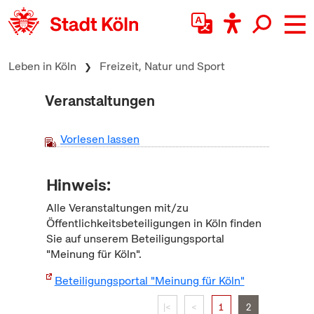
zum Inhalt springen
Leben in Köln
Freizeit, Natur und Sport
Veranstaltungen
Vorlesen lassen
Hinweis:
Alle Veranstaltungen mit/zu
Öffentlichkeitsbeteiligungen in Köln finden
Sie auf unserem Beteiligungsportal
"Meinung für Köln".
Beteiligungsportal "Meinung für Köln"
|<
<
1
2