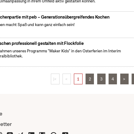
Klimaanpassung in ihrem Umfeld aktiv gestalten können.
chenpartie mit peb – Generationsübergreifendes Kochen
en macht Spaß und kann ganz einfach sein!
schen professionell gestalten mit Flockfolie
ahmen unseres Programms "Maker Kids" in den Osterferien im Interim
ralbibliothek.
|<
<
1
2
3
4
>
e
etter