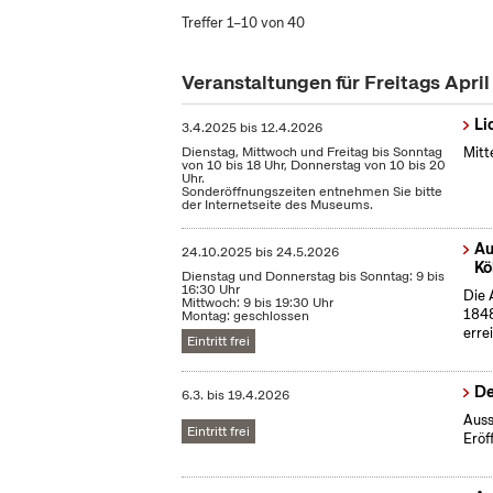
Treffer 1–10 von 40
Veranstaltungen für Freitags Apri
Li
3.4.2025
bis
12.4.2026
Dienstag, Mittwoch und Freitag bis Sonntag
Mitt
von 10 bis 18 Uhr, Donnerstag von 10 bis 20
Uhr.
Sonderöffnungszeiten entnehmen Sie bitte
der Internetseite des Museums.
Au
24.10.2025
bis
24.5.2026
Kö
Dienstag und Donnerstag bis Sonntag: 9 bis
16:30 Uhr
Die 
Mittwoch: 9 bis 19:30 Uhr
1848
Montag: geschlossen
erre
Eintritt frei
De
6.3.
bis
19.4.2026
Auss
Eintritt frei
Eröf