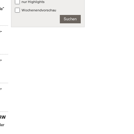
nur Highlights
le"
Wochenendvorschau
Suchen
n-
n-
n-
NRW
der