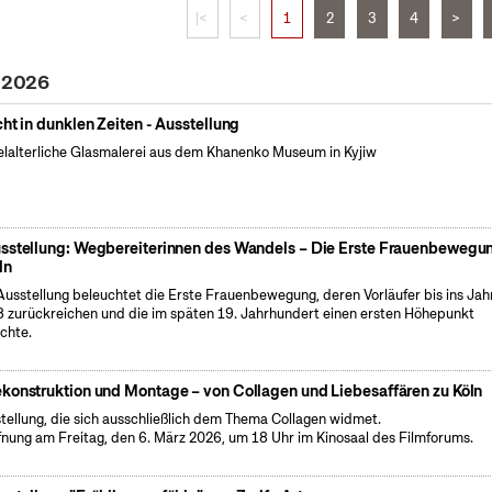
|<
<
1
2
3
4
>
l 2026
cht in dunklen Zeiten - Ausstellung
elalterliche Glasmalerei aus dem Khanenko Museum in Kyjiw
sstellung: Wegbereiterinnen des Wandels – Die Erste Frauenbewegun
ln
Ausstellung beleuchtet die Erste Frauenbewegung, deren Vorläufer bis ins Jah
 zurückreichen und die im späten 19. Jahrhundert einen ersten Höhepunkt
ichte.
konstruktion und Montage – von Collagen und Liebesaffären zu Köln
tellung, die sich ausschließlich dem Thema Collagen widmet.
fnung am Freitag, den 6. März 2026, um 18 Uhr im Kinosaal des Filmforums.