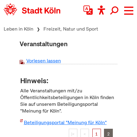
zum Inhalt springen
Leben in Köln
Freizeit, Natur und Sport
Veranstaltungen
Vorlesen lassen
Hinweis:
Alle Veranstaltungen mit/zu
Öffentlichkeitsbeteiligungen in Köln finden
Sie auf unserem Beteiligungsportal
"Meinung für Köln".
Beteiligungsportal "Meinung für Köln"
|<
<
1
2