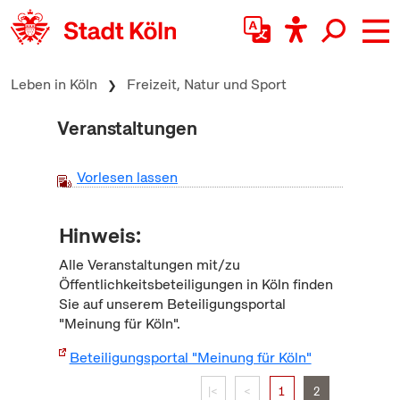
zum Inhalt springen
Leben in Köln
Freizeit, Natur und Sport
Veranstaltungen
Vorlesen lassen
Hinweis:
Alle Veranstaltungen mit/zu
Öffentlichkeitsbeteiligungen in Köln finden
Sie auf unserem Beteiligungsportal
"Meinung für Köln".
Beteiligungsportal "Meinung für Köln"
|<
<
1
2