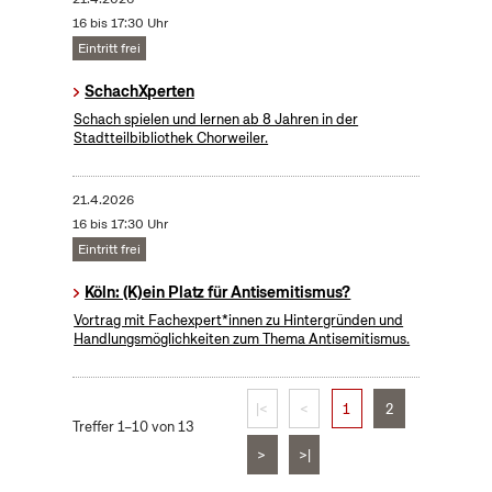
16 bis 17:30 Uhr
Eintritt frei
SchachXperten
Schach spielen und lernen ab 8 Jahren in der
Stadtteilbibliothek Chorweiler.
21.4.2026
16 bis 17:30 Uhr
Eintritt frei
Köln: (K)ein Platz für Antisemitismus?
Vortrag mit Fachexpert*innen zu Hintergründen und
Handlungsmöglichkeiten zum Thema Antisemitismus.
|<
<
1
2
Treffer 1–10 von 13
>
>|