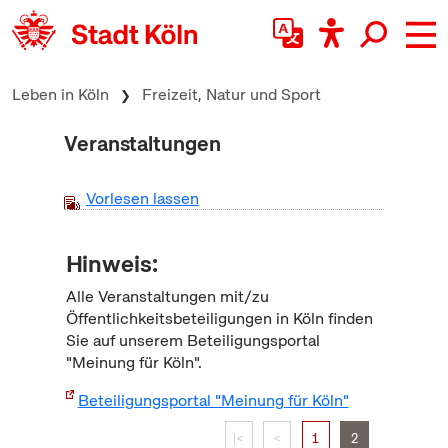
zum Inhalt springen
Leben in Köln
Freizeit, Natur und Sport
Veranstaltungen
Vorlesen lassen
Hinweis:
Alle Veranstaltungen mit/zu
Öffentlichkeitsbeteiligungen in Köln finden
Sie auf unserem Beteiligungsportal
"Meinung für Köln".
Beteiligungsportal "Meinung für Köln"
|<
<
1
2