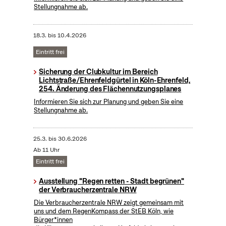
Stellungnahme ab.
18.3.
bis
10.4.2026
Eintritt frei
Sicherung der Clubkultur im Bereich
Lichtstraße/Ehrenfeldgürtel in Köln-Ehrenfeld,
254. Änderung des Flächennutzungsplanes
Informieren Sie sich zur Planung und geben Sie eine
Stellungnahme ab.
25.3.
bis
30.6.2026
Ab 11 Uhr
Eintritt frei
Ausstellung "Regen retten - Stadt begrünen"
der Verbraucherzentrale NRW
Die Verbraucherzentrale NRW zeigt gemeinsam mit
uns und dem RegenKompass der StEB Köln, wie
Bürger*innen