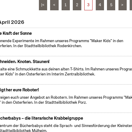
|<
<
1
2
3
4
5
>
April 2026
e Kraft der Sonne
nende Experimente im Rahmen unseres Programms "Maker Kids" in den
rferien. In der Stadtteilbibliothek Rodenkirchen.
hneiden. Knoten. Staunen!
alte eine Schmuckkette aus deinen alten T-Shirts. Im Rahmen unseres Prog
er Kids" in den Osterferien im Interim Zentralbibliothek.
igt her eure Roboter!
zeigen euch unser Angebot an Robotern. Im Rahmen unseres Programms "Ma
" in den Osterferien. In der Stadtteilbibliothek Porz.
cherbabys – die literarische Krabbelgruppe
entrum der Bücherbabys steht die Sprach- und Sinnesförderung der Kleinsten
Stadtteilbibliothek Mülheim.