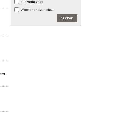
nur Highlights
Wochenendvorschau
Suchen
hem.