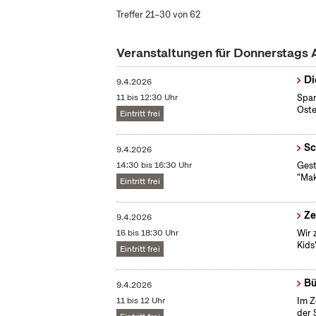
Treffer 21–30 von 62
Veranstaltungen für Donnerstags 
Di
9.4.2026
11 bis 12:30 Uhr
Span
Oste
Eintritt frei
Sc
9.4.2026
14:30 bis 16:30 Uhr
Gest
"Mak
Eintritt frei
Ze
9.4.2026
16 bis 18:30 Uhr
Wir 
Kids
Eintritt frei
Bü
9.4.2026
11 bis 12 Uhr
Im Z
der 