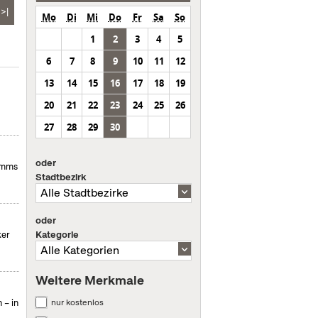
>|
Mo
Di
Mi
Do
Fr
Sa
So
1
2
3
4
5
6
7
8
9
10
11
12
13
14
15
16
17
18
19
20
21
22
23
24
25
26
27
28
29
30
oder
ramms
Stadtbezirk
oder
Kategorie
ker
Weitere Merkmale
nur kostenlos
 – in