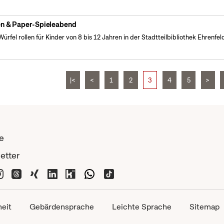
n & Paper-Spieleabend
Würfel rollen für Kinder von 8 bis 12 Jahren in der Stadtteilbibliothek Ehrenfel
|<
<
1
2
3
4
5
>
e
etter
heit
Gebärdensprache
Leichte Sprache
Sitemap