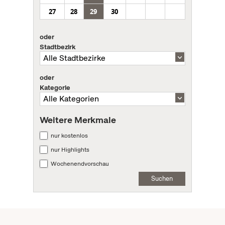
27
28
29
30
oder
Stadtbezirk
oder
Kategorie
Weitere Merkmale
nur kostenlos
nur Highlights
Wochenendvorschau
Suchen