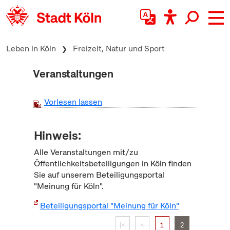
zum Inhalt springen
Leben in Köln
Freizeit, Natur und Sport
Veranstaltungen
Vorlesen lassen
Hinweis:
Alle Veranstaltungen mit/zu
Öffentlichkeitsbeteiligungen in Köln finden
Sie auf unserem Beteiligungsportal
"Meinung für Köln".
Beteiligungsportal "Meinung für Köln"
|<
<
1
2