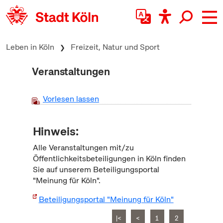
zum Inhalt springen
Leben in Köln
Freizeit, Natur und Sport
Veranstaltungen
Vorlesen lassen
Hinweis:
Alle Veranstaltungen mit/zu
Öffentlichkeitsbeteiligungen in Köln finden
Sie auf unserem Beteiligungsportal
"Meinung für Köln".
Beteiligungsportal "Meinung für Köln"
|<
<
1
2