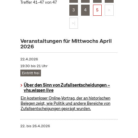
Treffer 41–47 von 47
3
4
5
>
>|
Veranstaltungen für Mittwochs April
2026
22.4.2026
19:30 bis 21 Uhr
Eintritt frei
Über den Sinn von Zufallsentscheidungen –
vhs.wissen live
Ein kostenloser Online-Vortrag, der an historischen
Belegen zeigt, wie Politik und andere Bereiche von
Zufallsentscheigungen geprägt wurden.
22.
bis
26.4.2026