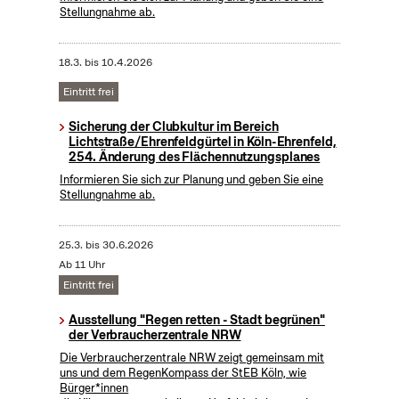
Stellungnahme ab.
18.3.
bis
10.4.2026
Eintritt frei
Sicherung der Clubkultur im Bereich
Lichtstraße/Ehrenfeldgürtel in Köln-Ehrenfeld,
254. Änderung des Flächennutzungsplanes
Informieren Sie sich zur Planung und geben Sie eine
Stellungnahme ab.
25.3.
bis
30.6.2026
Ab 11 Uhr
Eintritt frei
Ausstellung "Regen retten - Stadt begrünen"
der Verbraucherzentrale NRW
Die Verbraucherzentrale NRW zeigt gemeinsam mit
uns und dem RegenKompass der StEB Köln, wie
Bürger*innen