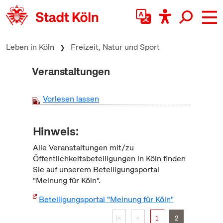
zum Inhalt springen
Leben in Köln
Freizeit, Natur und Sport
Veranstaltungen
Vorlesen lassen
Hinweis:
Alle Veranstaltungen mit/zu
Öffentlichkeitsbeteiligungen in Köln finden
Sie auf unserem Beteiligungsportal
"Meinung für Köln".
Beteiligungsportal "Meinung für Köln"
|<
<
1
2