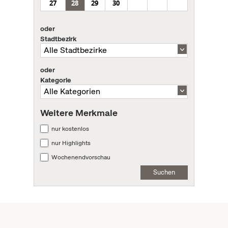
27
28
29
30
oder
Stadtbezirk
oder
Kategorie
Weitere Merkmale
nur kostenlos
nur Highlights
Wochenendvorschau
Suchen