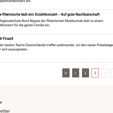
epetitionskonzert ein.
e Rheinische lädt ein: Erzählkonzert – Auf gute Nachbarschaft
Regionalschule Nord Nippes der Rheinischen Musikschule lädt zu einem
hlkonzert für die ganze Familie ein.
dl Final4
ier besten Teams Deutschlands treffen aufeinander, um den neuen Pokalsiege
r sich auszuspielen.
|<
<
1
2
>
e
etter