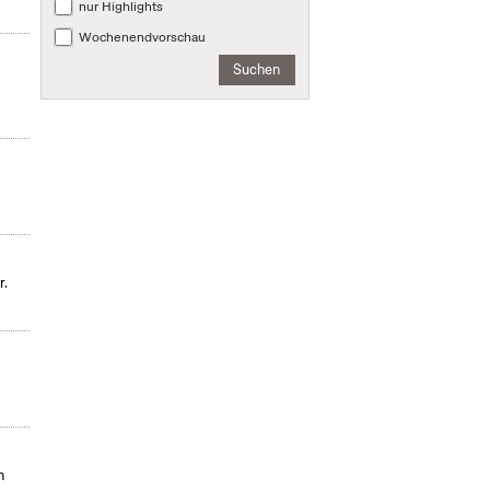
nur Highlights
Wochenendvorschau
Suchen
r.
n