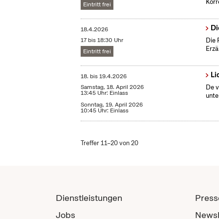
Korr
Eintritt frei
Di
18.4.2026
17 bis 18:30 Uhr
Die 
Erzä
Eintritt frei
Li
18.
bis
19.4.2026
Samstag, 18. April 2026
De v
13:45 Uhr: Einlass
unte
Sonntag, 19. April 2026
10:45 Uhr: Einlass
Treffer 11–20 von 20
Dienstleistungen
Press
Jobs
Newsl