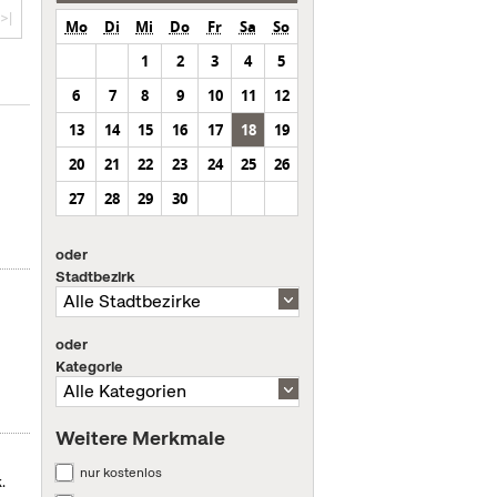
>|
Mo
Di
Mi
Do
Fr
Sa
So
1
2
3
4
5
6
7
8
9
10
11
12
13
14
15
16
17
18
19
20
21
22
23
24
25
26
27
28
29
30
oder
Stadtbezirk
oder
Kategorie
Weitere Merkmale
nur kostenlos
.