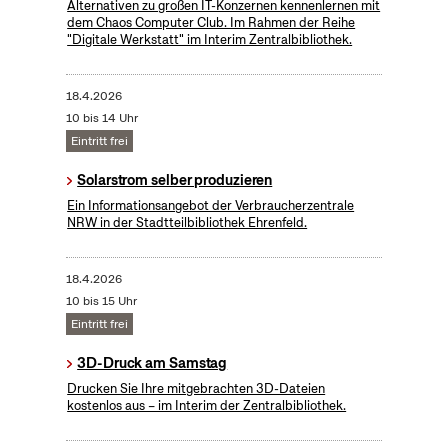
Alternativen zu großen IT-Konzernen kennenlernen mit
dem Chaos Computer Club. Im Rahmen der Reihe
"Digitale Werkstatt" im Interim Zentralbibliothek.
18.4.2026
10 bis 14 Uhr
Eintritt frei
Solarstrom selber produzieren
Ein Informationsangebot der Verbraucherzentrale
NRW in der Stadtteilbibliothek Ehrenfeld.
18.4.2026
10 bis 15 Uhr
Eintritt frei
3D-Druck am Samstag
Drucken Sie Ihre mitgebrachten 3D-Dateien
kostenlos aus – im Interim der Zentralbibliothek.