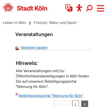
zum Inhalt springen
Leben in Köln
Freizeit, Natur und Sport
Veranstaltungen
Vorlesen lassen
Hinweis:
Alle Veranstaltungen mit/zu
Öffentlichkeitsbeteiligungen in Köln finden
Sie auf unserem Beteiligungsportal
"Meinung für Köln".
Beteiligungsportal "Meinung für Köln"
|<
<
1
2