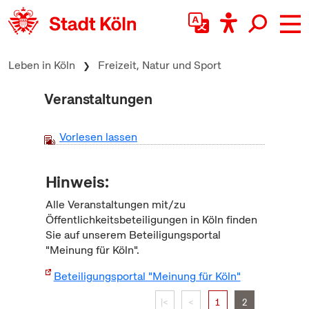
zum Inhalt springen
Leben in Köln
Freizeit, Natur und Sport
Veranstaltungen
Vorlesen lassen
Hinweis:
Alle Veranstaltungen mit/zu
Öffentlichkeitsbeteiligungen in Köln finden
Sie auf unserem Beteiligungsportal
"Meinung für Köln".
Beteiligungsportal "Meinung für Köln"
|<
<
1
2