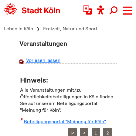
zum Inhalt springen
Leben in Köln
Freizeit, Natur und Sport
Veranstaltungen
Vorlesen lassen
Hinweis:
Alle Veranstaltungen mit/zu
Öffentlichkeitsbeteiligungen in Köln finden
Sie auf unserem Beteiligungsportal
"Meinung für Köln".
Beteiligungsportal "Meinung für Köln"
|<
<
1
2