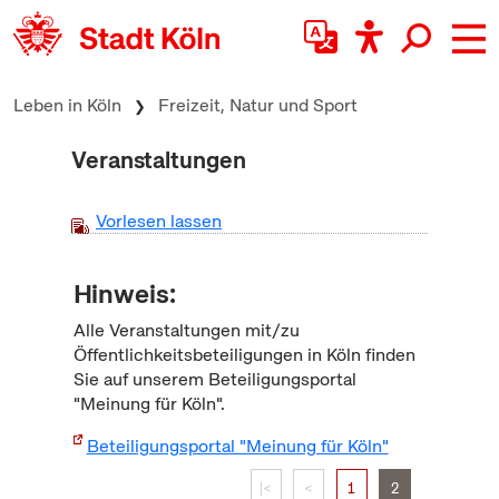
zum Inhalt springen
Leben in Köln
Freizeit, Natur und Sport
Veranstaltungen
Vorlesen lassen
Hinweis:
Alle Veranstaltungen mit/zu
Öffentlichkeitsbeteiligungen in Köln finden
Sie auf unserem Beteiligungsportal
"Meinung für Köln".
Beteiligungsportal "Meinung für Köln"
|<
<
1
2