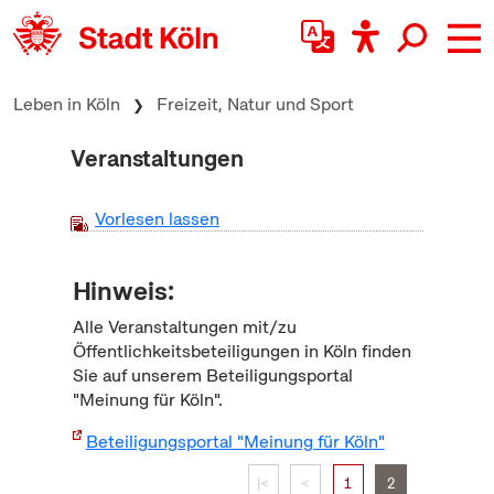
zum Inhalt springen
Leben in Köln
Freizeit, Natur und Sport
Veranstaltungen
Vorlesen lassen
Hinweis:
Alle Veranstaltungen mit/zu
Öffentlichkeitsbeteiligungen in Köln finden
Sie auf unserem Beteiligungsportal
"Meinung für Köln".
Beteiligungsportal "Meinung für Köln"
|<
<
1
2