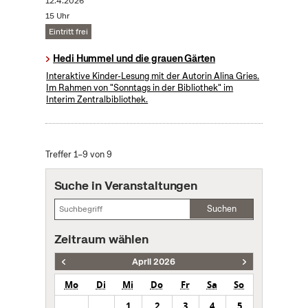
12.4.2026
15 Uhr
Eintritt frei
Hedi Hummel und die grauen Gärten
Interaktive Kinder-Lesung mit der Autorin Alina Gries.
Im Rahmen von "Sonntags in der Bibliothek" im
Interim Zentralbibliothek.
Treffer 1–9 von 9
Suche in Veranstaltungen
Suchen
Zeitraum wählen
April 2026
Mo
Di
Mi
Do
Fr
Sa
So
1
2
3
4
5