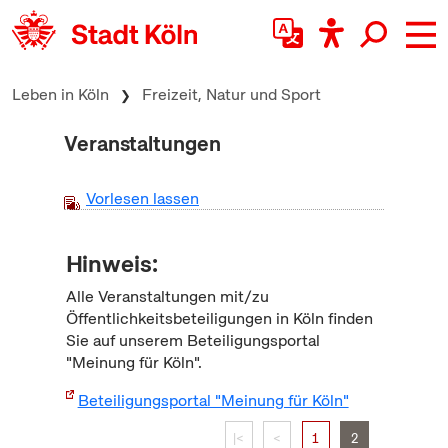
zum Inhalt springen
Leben in Köln
Freizeit, Natur und Sport
Veranstaltungen
Vorlesen lassen
Hinweis:
Alle Veranstaltungen mit/zu
Öffentlichkeitsbeteiligungen in Köln finden
Sie auf unserem Beteiligungsportal
"Meinung für Köln".
Beteiligungsportal "Meinung für Köln"
|<
<
1
2