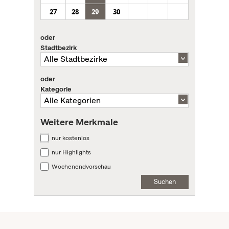
27
28
29
30
oder
Stadtbezirk
oder
Kategorie
Weitere Merkmale
nur kostenlos
nur Highlights
Wochenendvorschau
Suchen