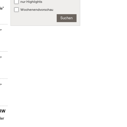
nur Highlights
le"
Wochenendvorschau
Suchen
n-
n-
n-
NRW
der