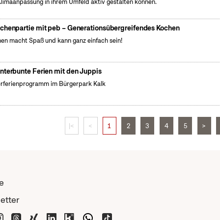
Klimaanpassung in ihrem Umfeld aktiv gestalten können.
chenpartie mit peb – Generationsübergreifendes Kochen
en macht Spaß und kann ganz einfach sein!
nterbunte Ferien mit den Juppis
rferienprogramm im Bürgerpark Kalk
|<
<
1
2
3
4
5
>
e
etter