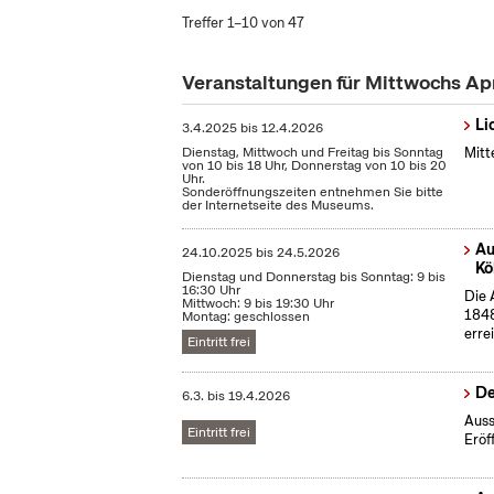
Treffer 1–10 von 47
Veranstaltungen für Mittwochs Ap
Li
3.4.2025
bis
12.4.2026
Dienstag, Mittwoch und Freitag bis Sonntag
Mitt
von 10 bis 18 Uhr, Donnerstag von 10 bis 20
Uhr.
Sonderöffnungszeiten entnehmen Sie bitte
der Internetseite des Museums.
Au
24.10.2025
bis
24.5.2026
Kö
Dienstag und Donnerstag bis Sonntag: 9 bis
16:30 Uhr
Die 
Mittwoch: 9 bis 19:30 Uhr
1848
Montag: geschlossen
erre
Eintritt frei
De
6.3.
bis
19.4.2026
Auss
Eintritt frei
Eröf