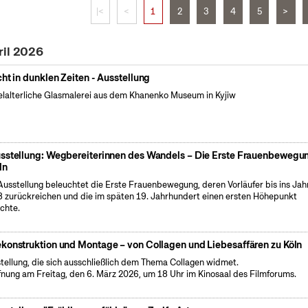
|<
<
1
2
3
4
5
>
ril 2026
cht in dunklen Zeiten - Ausstellung
elalterliche Glasmalerei aus dem Khanenko Museum in Kyjiw
sstellung: Wegbereiterinnen des Wandels – Die Erste Frauenbewegun
ln
Ausstellung beleuchtet die Erste Frauenbewegung, deren Vorläufer bis ins Jah
 zurückreichen und die im späten 19. Jahrhundert einen ersten Höhepunkt
ichte.
konstruktion und Montage – von Collagen und Liebesaffären zu Köln
tellung, die sich ausschließlich dem Thema Collagen widmet.
fnung am Freitag, den 6. März 2026, um 18 Uhr im Kinosaal des Filmforums.