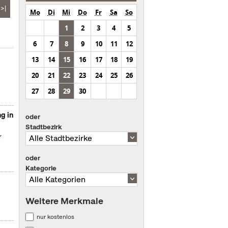
>|
Mo
Di
Mi
Do
Fr
Sa
So
1
2
3
4
5
6
7
8
9
10
11
12
13
14
15
16
17
18
19
20
21
22
23
24
25
26
27
28
29
30
g in
oder
Stadtbezirk
r
oder
Kategorie
Weitere Merkmale
nur kostenlos