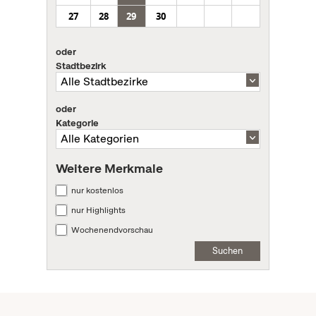
27
28
29
30
oder
Stadtbezirk
oder
Kategorie
Weitere Merkmale
nur kostenlos
nur Highlights
Wochenendvorschau
Suchen