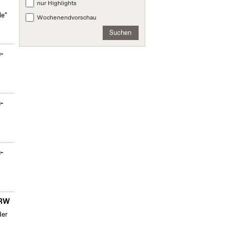
nur Highlights
le"
Wochenendvorschau
Suchen
n-
n-
n-
NRW
der