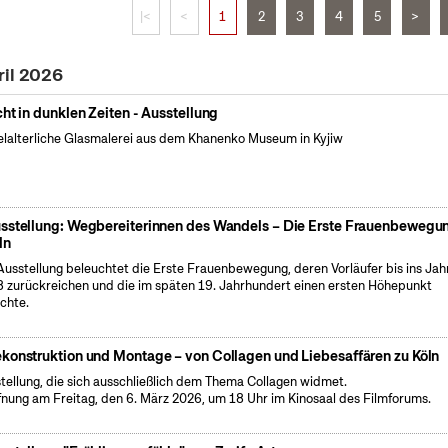
|<
<
1
2
3
4
5
>
ril 2026
cht in dunklen Zeiten - Ausstellung
elalterliche Glasmalerei aus dem Khanenko Museum in Kyjiw
sstellung: Wegbereiterinnen des Wandels – Die Erste Frauenbewegun
ln
Ausstellung beleuchtet die Erste Frauenbewegung, deren Vorläufer bis ins Jah
 zurückreichen und die im späten 19. Jahrhundert einen ersten Höhepunkt
ichte.
konstruktion und Montage – von Collagen und Liebesaffären zu Köln
tellung, die sich ausschließlich dem Thema Collagen widmet.
fnung am Freitag, den 6. März 2026, um 18 Uhr im Kinosaal des Filmforums.