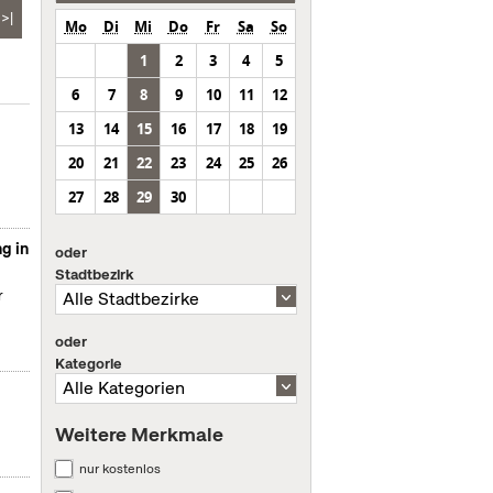
>|
Mo
Di
Mi
Do
Fr
Sa
So
1
2
3
4
5
6
7
8
9
10
11
12
13
14
15
16
17
18
19
20
21
22
23
24
25
26
27
28
29
30
g in
oder
Stadtbezirk
r
oder
Kategorie
Weitere Merkmale
nur kostenlos