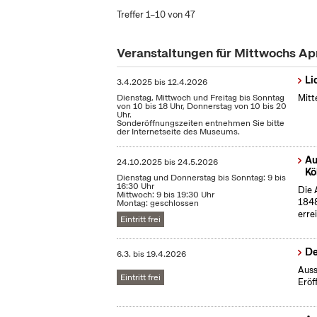
Treffer 1–10 von 47
Veranstaltungen für Mittwochs Ap
Li
3.4.2025
bis
12.4.2026
Dienstag, Mittwoch und Freitag bis Sonntag
Mitt
von 10 bis 18 Uhr, Donnerstag von 10 bis 20
Uhr.
Sonderöffnungszeiten entnehmen Sie bitte
der Internetseite des Museums.
Au
24.10.2025
bis
24.5.2026
Kö
Dienstag und Donnerstag bis Sonntag: 9 bis
16:30 Uhr
Die 
Mittwoch: 9 bis 19:30 Uhr
1848
Montag: geschlossen
erre
Eintritt frei
De
6.3.
bis
19.4.2026
Auss
Eintritt frei
Eröf