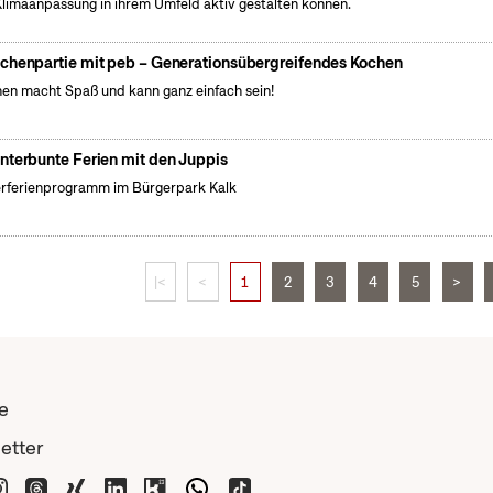
Klimaanpassung in ihrem Umfeld aktiv gestalten können.
chenpartie mit peb – Generationsübergreifendes Kochen
en macht Spaß und kann ganz einfach sein!
nterbunte Ferien mit den Juppis
rferienprogramm im Bürgerpark Kalk
|<
<
1
2
3
4
5
>
e
etter