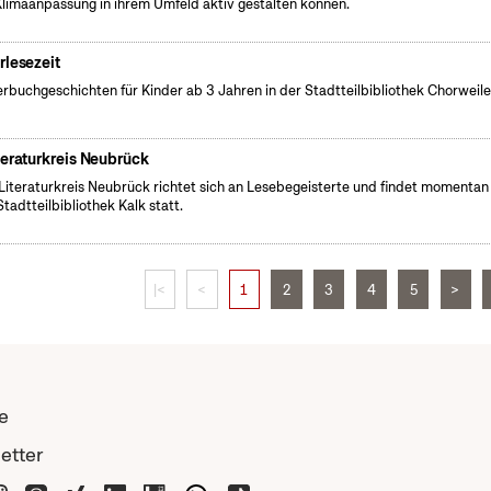
Klimaanpassung in ihrem Umfeld aktiv gestalten können.
rlesezeit
erbuchgeschichten für Kinder ab 3 Jahren in der Stadtteilbibliothek Chorweile
teraturkreis Neubrück
Literaturkreis Neubrück richtet sich an Lesebegeisterte und findet momentan 
Stadtteilbibliothek Kalk statt.
|<
<
1
2
3
4
5
>
e
etter