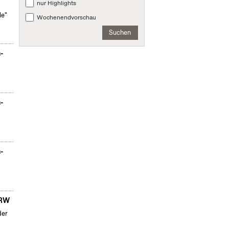
nur Highlights
le"
Wochenendvorschau
Suchen
n-
n-
n-
NRW
der