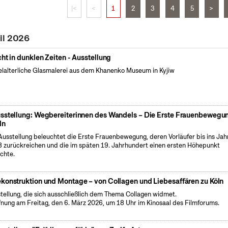
|<
<
1
2
3
4
5
>
il 2026
cht in dunklen Zeiten - Ausstellung
elalterliche Glasmalerei aus dem Khanenko Museum in Kyjiw
sstellung: Wegbereiterinnen des Wandels – Die Erste Frauenbewegun
ln
Ausstellung beleuchtet die Erste Frauenbewegung, deren Vorläufer bis ins Jah
 zurückreichen und die im späten 19. Jahrhundert einen ersten Höhepunkt
ichte.
konstruktion und Montage – von Collagen und Liebesaffären zu Köln
tellung, die sich ausschließlich dem Thema Collagen widmet.
fnung am Freitag, den 6. März 2026, um 18 Uhr im Kinosaal des Filmforums.