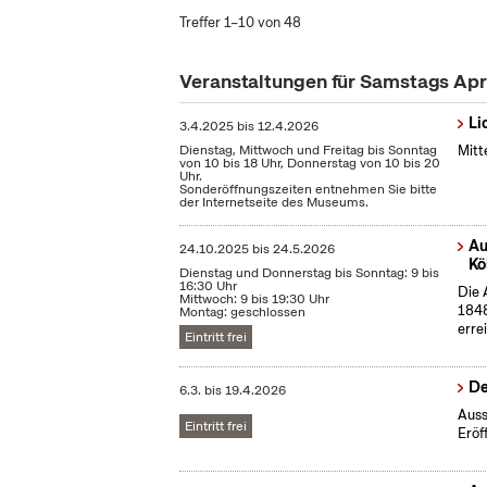
Treffer 1–10 von 48
Veranstaltungen für Samstags Apr
Li
3.4.2025
bis
12.4.2026
Dienstag, Mittwoch und Freitag bis Sonntag
Mitt
von 10 bis 18 Uhr, Donnerstag von 10 bis 20
Uhr.
Sonderöffnungszeiten entnehmen Sie bitte
der Internetseite des Museums.
Au
24.10.2025
bis
24.5.2026
Kö
Dienstag und Donnerstag bis Sonntag: 9 bis
16:30 Uhr
Die 
Mittwoch: 9 bis 19:30 Uhr
1848
Montag: geschlossen
erre
Eintritt frei
De
6.3.
bis
19.4.2026
Auss
Eintritt frei
Eröf