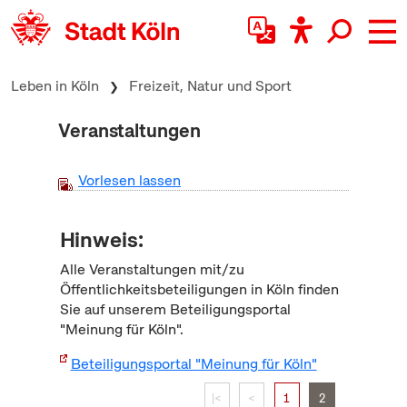
zum Inhalt springen
Leben in Köln
Freizeit, Natur und Sport
Veranstaltungen
Vorlesen lassen
Hinweis:
Alle Veranstaltungen mit/zu
Öffentlichkeitsbeteiligungen in Köln finden
Sie auf unserem Beteiligungsportal
"Meinung für Köln".
Beteiligungsportal "Meinung für Köln"
|<
<
1
2