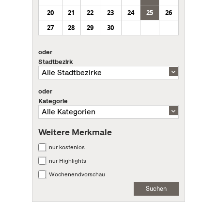
20
21
22
23
24
25
26
27
28
29
30
oder
Stadtbezirk
oder
Kategorie
Weitere Merkmale
nur kostenlos
nur Highlights
Wochenendvorschau
Suchen