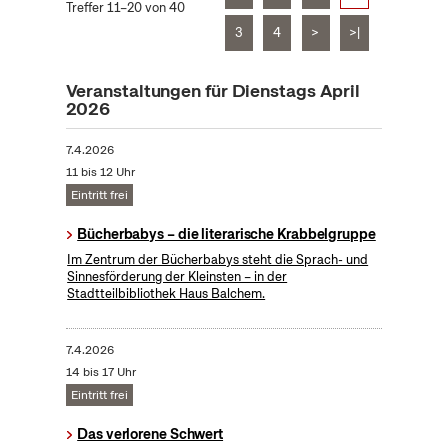
Treffer 11–20 von 40
3
4
>
>|
Veranstaltungen für Dienstags April
2026
7.4.2026
11 bis 12 Uhr
Eintritt frei
Bücherbabys – die literarische Krabbelgruppe
Im Zentrum der Bücherbabys steht die Sprach- und
Sinnesförderung der Kleinsten – in der
Stadtteilbibliothek Haus Balchem.
7.4.2026
14 bis 17 Uhr
Eintritt frei
Das verlorene Schwert