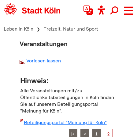
zum Inhalt springen
Leben in Köln
Freizeit, Natur und Sport
Veranstaltungen
Vorlesen lassen
Hinweis:
Alle Veranstaltungen mit/zu
Öffentlichkeitsbeteiligungen in Köln finden
Sie auf unserem Beteiligungsportal
"Meinung für Köln".
Beteiligungsportal "Meinung für Köln"
|<
<
1
2