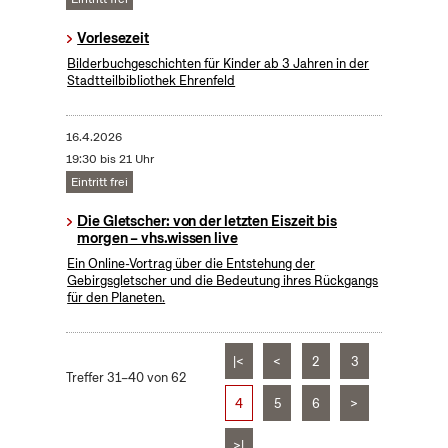
Vorlesezeit
Bilderbuchgeschichten für Kinder ab 3 Jahren in der
Stadtteilbibliothek Ehrenfeld
16.4.2026
19:30 bis 21 Uhr
Eintritt frei
Die Gletscher: von der letzten Eiszeit bis
morgen – vhs.wissen live
Ein Online-Vortrag über die Entstehung der
Gebirgsgletscher und die Bedeutung ihres Rückgangs
für den Planeten.
|<
<
2
3
Treffer 31–40 von 62
4
5
6
>
>|