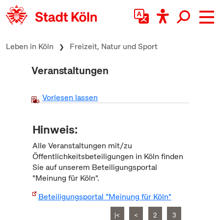
zum Inhalt springen
Leben in Köln
Freizeit, Natur und Sport
Veranstaltungen
Vorlesen lassen
Hinweis:
Alle Veranstaltungen mit/zu
Öffentlichkeitsbeteiligungen in Köln finden
Sie auf unserem Beteiligungsportal
"Meinung für Köln".
Beteiligungsportal "Meinung für Köln"
|<
<
2
3