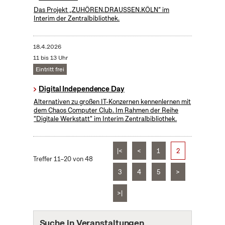
Das Projekt „ZUHÖREN.DRAUSSEN.KÖLN“ im
Interim der Zentralbibliothek.
18.4.2026
11 bis 13 Uhr
Eintritt frei
Digital Independence Day
Alternativen zu großen IT-Konzernen kennenlernen mit
dem Chaos Computer Club. Im Rahmen der Reihe
"Digitale Werkstatt" im Interim Zentralbibliothek.
|<
<
1
2
Treffer 11–20 von 48
3
4
5
>
>|
Suche in Veranstaltungen