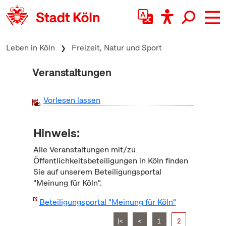
zum Inhalt springen
Leben in Köln
Freizeit, Natur und Sport
Veranstaltungen
Vorlesen lassen
Hinweis:
Alle Veranstaltungen mit/zu
Öffentlichkeitsbeteiligungen in Köln finden
Sie auf unserem Beteiligungsportal
"Meinung für Köln".
Beteiligungsportal "Meinung für Köln"
|<
<
1
2