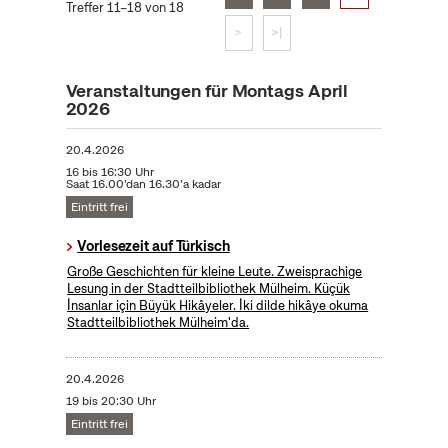
Treffer 11–18 von 18
>
>|
Veranstaltungen für Montags April
2026
20.4.2026
16 bis 16:30 Uhr
Saat 16.00’dan 16.30’a kadar
Eintritt frei
Vorlesezeit auf Türkisch
Große Geschichten für kleine Leute. Zweisprachige
Lesung in der Stadtteilbibliothek Mülheim. Küçük
İnsanlar için Büyük Hikâyeler. İki dilde hikâye okuma
Stadtteilbibliothek Mülheim'da.
20.4.2026
19 bis 20:30 Uhr
Eintritt frei