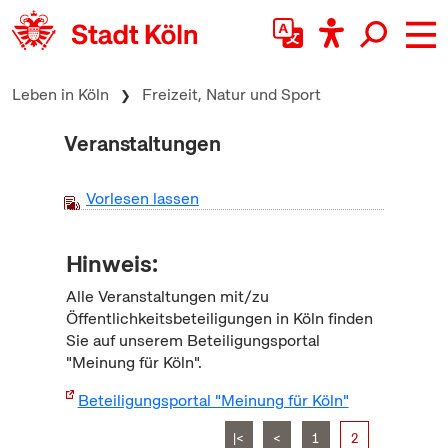
zum Inhalt springen
Leben in Köln
Freizeit, Natur und Sport
Veranstaltungen
Vorlesen lassen
Hinweis:
Alle Veranstaltungen mit/zu
Öffentlichkeitsbeteiligungen in Köln finden
Sie auf unserem Beteiligungsportal
"Meinung für Köln".
Beteiligungsportal "Meinung für Köln"
|<
<
1
2