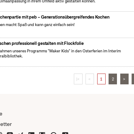
Klimaanpassung in ihrem Umfeld aktiv gestalten können.
chenpartie mit peb – Generationsübergreifendes Kochen
en macht Spaß und kann ganz einfach sein!
schen professionell gestalten mit Flockfolie
ahmen unseres Programms "Maker Kids" in den Osterferien im Interim
ralbibliothek.
|<
<
1
2
>
e
etter