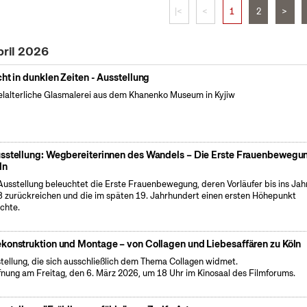
|<
<
1
2
>
pril 2026
cht in dunklen Zeiten - Ausstellung
elalterliche Glasmalerei aus dem Khanenko Museum in Kyjiw
sstellung: Wegbereiterinnen des Wandels – Die Erste Frauenbewegun
ln
Ausstellung beleuchtet die Erste Frauenbewegung, deren Vorläufer bis ins Jah
 zurückreichen und die im späten 19. Jahrhundert einen ersten Höhepunkt
ichte.
konstruktion und Montage – von Collagen und Liebesaffären zu Köln
tellung, die sich ausschließlich dem Thema Collagen widmet.
fnung am Freitag, den 6. März 2026, um 18 Uhr im Kinosaal des Filmforums.