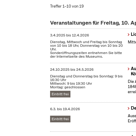
Treffer 1–10 von 19
Veranstaltungen für Freitag, 10. A
Li
3.4.2025
bis
12.4.2026
Dienstag, Mittwoch und Freitag bis Sonntag
Mitt
von 10 bis 18 Uhr, Donnerstag von 10 bis 20
Uhr.
Sonderöffnungszeiten entnehmen Sie bitte
der Internetseite des Museums.
Au
24.10.2025
bis
24.5.2026
Kö
Dienstag und Donnerstag bis Sonntag: 9 bis
16:30 Uhr
Die 
Mittwoch: 9 bis 19:30 Uhr
1848
Montag: geschlossen
erre
Eintritt frei
De
6.3.
bis
19.4.2026
Auss
Eintritt frei
Eröf