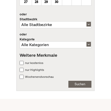
27
28
29
30
oder
Stadtbezirk
oder
Kategorie
Weitere Merkmale
nur kostenlos
nur Highlights
Wochenendvorschau
Suchen