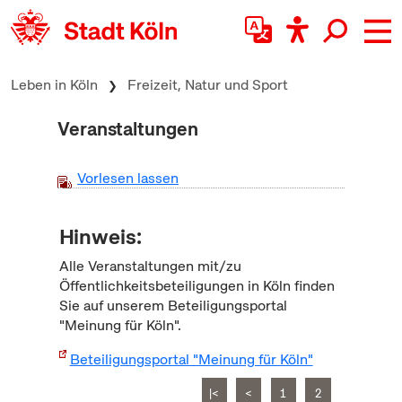
zum Inhalt springen
Leben in Köln
Freizeit, Natur und Sport
Veranstaltungen
Vorlesen lassen
Hinweis:
Alle Veranstaltungen mit/zu
Öffentlichkeitsbeteiligungen in Köln finden
Sie auf unserem Beteiligungsportal
"Meinung für Köln".
Beteiligungsportal "Meinung für Köln"
|<
<
1
2