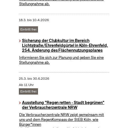
Stellungnahme ab.
18.3.
bis
10.4.2026
Eintritt frei
Sicherung der Clubkultur im Bereich
Lichtstraße/Ehrenfeldgürtel in Köln-Ehrenfeld,
254. Änderung des Flächennutzungsplanes
Informieren Sie sich zur Planung und geben Sie eine
Stellungnahme ab.
25.3.
bis
30.6.2026
Ab 11 Uhr
Eintritt frei
Ausstellung "Regen retten - Stadt begrünen"
der Verbraucherzentrale NRW
Die Verbraucherzentrale NRW zeigt gemeinsam mit
uns und dem RegenKompass der StEB Köln, wie
Bürger*innen