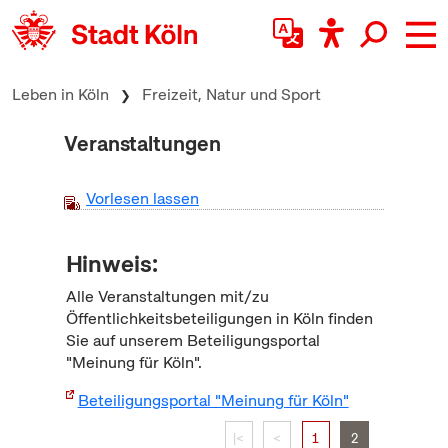
zum Inhalt springen
Leben in Köln
Freizeit, Natur und Sport
Veranstaltungen
Vorlesen lassen
Hinweis:
Alle Veranstaltungen mit/zu
Öffentlichkeitsbeteiligungen in Köln finden
Sie auf unserem Beteiligungsportal
"Meinung für Köln".
Beteiligungsportal "Meinung für Köln"
|<
<
1
2