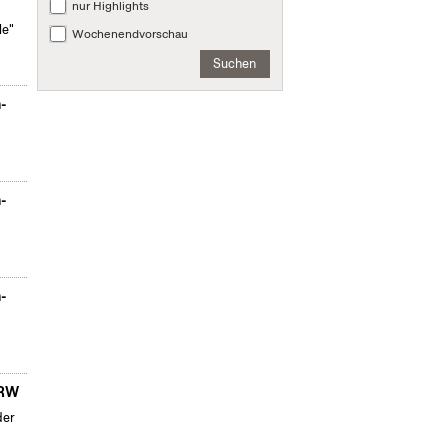
nur Highlights
le"
Wochenendvorschau
Suchen
n-
n-
n-
NRW
der