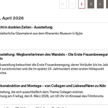
|<
<
1
2
>
. April 2026
cht in dunklen Zeiten - Ausstellung
elalterliche Glasmalerei aus dem Khanenko Museum in Kyjiw
sstellung: Wegbereiterinnen des Wandels – Die Erste Frauenbewegun
ln
Ausstellung beleuchtet die Erste Frauenbewegung, deren Vorläufer bis ins Jah
 zurückreichen und die im späten 19. Jahrhundert einen ersten Höhepunkt
ichte.
konstruktion und Montage – von Collagen und Liebesaffären zu Köln
tellung, die sich ausschließlich dem Thema Collagen widmet.
fnung am Freitag, den 6. März 2026, um 18 Uhr im Kinosaal des Filmforums.