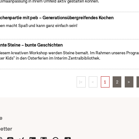
Klimaanpassung in ihrem Umfeld aktiv gestalten können.
chenpartie mit peb – Generationsübergreifendes Kochen
en macht Spaß und kann ganz einfach sein!
nte Steine – bunte Geschichten
iesem kreativen Workshop werden Steine bemalt. Im Rahmen unseres Prog
er Kids" in den Osterferien im Interim Zentralbibliothek.
|<
<
1
2
>
e
etter