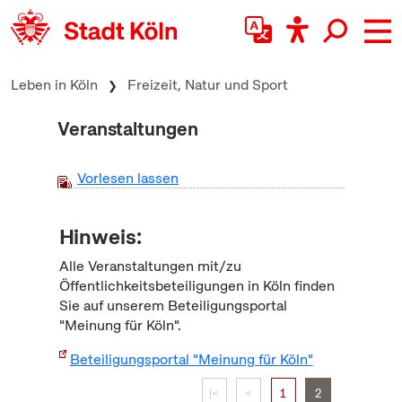
zum Inhalt springen
Leben in Köln
Freizeit, Natur und Sport
Veranstaltungen
Vorlesen lassen
Hinweis:
Alle Veranstaltungen mit/zu
Öffentlichkeitsbeteiligungen in Köln finden
Sie auf unserem Beteiligungsportal
"Meinung für Köln".
Beteiligungsportal "Meinung für Köln"
|<
<
1
2