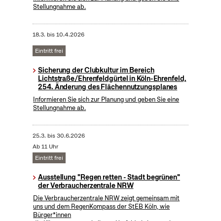
Stellungnahme ab.
18.3.
bis
10.4.2026
Eintritt frei
Sicherung der Clubkultur im Bereich
Lichtstraße/Ehrenfeldgürtel in Köln-Ehrenfeld,
254. Änderung des Flächennutzungsplanes
Informieren Sie sich zur Planung und geben Sie eine
Stellungnahme ab.
25.3.
bis
30.6.2026
Ab 11 Uhr
Eintritt frei
Ausstellung "Regen retten - Stadt begrünen"
der Verbraucherzentrale NRW
Die Verbraucherzentrale NRW zeigt gemeinsam mit
uns und dem RegenKompass der StEB Köln, wie
Bürger*innen