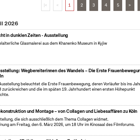
|<
<
1
2
3
4
5
>
il 2026
cht in dunklen Zeiten - Ausstellung
elalterliche Glasmalerei aus dem Khanenko Museum in Kyjiw
sstellung: Wegbereiterinnen des Wandels – Die Erste Frauenbewegun
ln
Ausstellung beleuchtet die Erste Frauenbewegung, deren Vorläufer bis ins Jah
 zurückreichen und die im späten 19. Jahrhundert einen ersten Höhepunkt
ichte.
konstruktion und Montage – von Collagen und Liebesaffären zu Köln
tellung, die sich ausschließlich dem Thema Collagen widmet.
fnung am Freitag, den 6. März 2026, um 18 Uhr im Kinosaal des Filmforums.