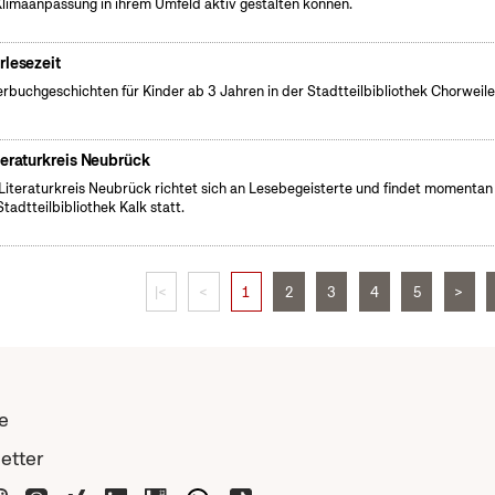
Klimaanpassung in ihrem Umfeld aktiv gestalten können.
rlesezeit
erbuchgeschichten für Kinder ab 3 Jahren in der Stadtteilbibliothek Chorweile
teraturkreis Neubrück
Literaturkreis Neubrück richtet sich an Lesebegeisterte und findet momentan 
Stadtteilbibliothek Kalk statt.
|<
<
1
2
3
4
5
>
e
etter