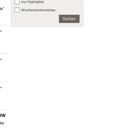
nur Highlights
le"
Wochenendvorschau
Suchen
n-
n-
n-
NRW
der