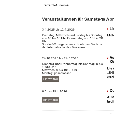
Treffer 1–10 von 48
Veranstaltungen für Samstags Apr
Li
3.4.2025
bis
12.4.2026
Dienstag, Mittwoch und Freitag bis Sonntag
Mitt
von 10 bis 18 Uhr, Donnerstag von 10 bis 20
Uhr.
Sonderöffnungszeiten entnehmen Sie bitte
der Internetseite des Museums.
Au
24.10.2025
bis
24.5.2026
Kö
Dienstag und Donnerstag bis Sonntag: 9 bis
16:30 Uhr
Die 
Mittwoch: 9 bis 19:30 Uhr
1848
Montag: geschlossen
erre
Eintritt frei
De
6.3.
bis
19.4.2026
Auss
Eintritt frei
Eröf