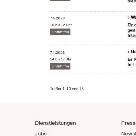
die 
Wo
7.4.2026
10 bis 12 Uhr
Ein 
gest
Eintritt frei
Inte
Ge
7.4.2026
14 bis 17 Uhr
Ein 
Im I
Eintritt frei
Treffer 1–10 von 15
Dienstleistungen
Press
Jobs
Newsl