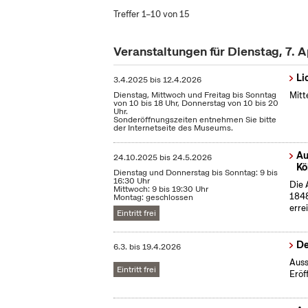
Treffer 1–10 von 15
Veranstaltungen für Dienstag, 7. A
Li
3.4.2025
bis
12.4.2026
Dienstag, Mittwoch und Freitag bis Sonntag
Mitt
von 10 bis 18 Uhr, Donnerstag von 10 bis 20
Uhr.
Sonderöffnungszeiten entnehmen Sie bitte
der Internetseite des Museums.
Au
24.10.2025
bis
24.5.2026
Kö
Dienstag und Donnerstag bis Sonntag: 9 bis
16:30 Uhr
Die 
Mittwoch: 9 bis 19:30 Uhr
1848
Montag: geschlossen
erre
Eintritt frei
De
6.3.
bis
19.4.2026
Auss
Eintritt frei
Eröf