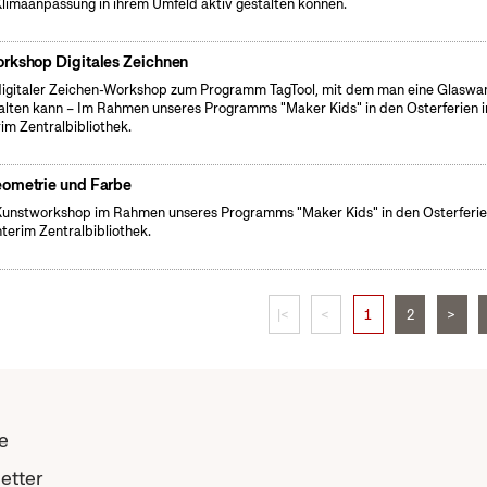
Klimaanpassung in ihrem Umfeld aktiv gestalten können.
rkshop Digitales Zeichnen
digitaler Zeichen-Workshop zum Programm TagTool, mit dem man eine Glaswa
alten kann – Im Rahmen unseres Programms "Maker Kids" in den Osterferien 
rim Zentralbibliothek.
ometrie und Farbe
Kunstworkshop im Rahmen unseres Programms "Maker Kids" in den Osterferie
nterim Zentralbibliothek.
|<
<
1
2
>
e
etter