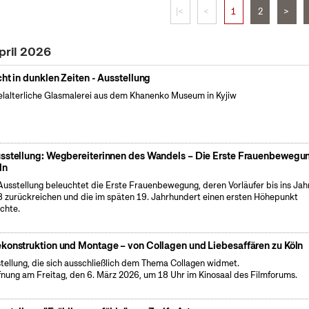
|<
<
1
2
>
pril 2026
cht in dunklen Zeiten - Ausstellung
elalterliche Glasmalerei aus dem Khanenko Museum in Kyjiw
sstellung: Wegbereiterinnen des Wandels – Die Erste Frauenbewegun
ln
Ausstellung beleuchtet die Erste Frauenbewegung, deren Vorläufer bis ins Jah
 zurückreichen und die im späten 19. Jahrhundert einen ersten Höhepunkt
ichte.
konstruktion und Montage – von Collagen und Liebesaffären zu Köln
tellung, die sich ausschließlich dem Thema Collagen widmet.
fnung am Freitag, den 6. März 2026, um 18 Uhr im Kinosaal des Filmforums.