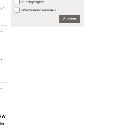
nur Highlights
le"
Wochenendvorschau
Suchen
n-
n-
n-
NRW
der