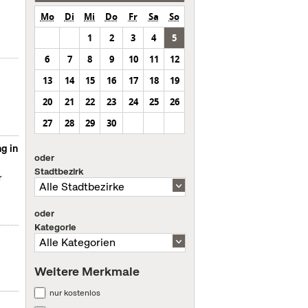
Mo
Di
Mi
Do
Fr
Sa
So
1
2
3
4
5
6
7
8
9
10
11
12
13
14
15
16
17
18
19
20
21
22
23
24
25
26
27
28
29
30
g in
oder
Stadtbezirk
r
oder
Kategorie
Weitere Merkmale
nur kostenlos