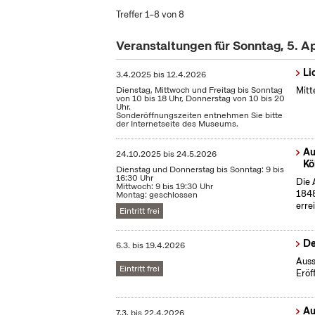
Treffer 1–8 von 8
Veranstaltungen für Sonntag, 5. A
Li
3.4.2025
bis
12.4.2026
Dienstag, Mittwoch und Freitag bis Sonntag
Mitt
von 10 bis 18 Uhr, Donnerstag von 10 bis 20
Uhr.
Sonderöffnungszeiten entnehmen Sie bitte
der Internetseite des Museums.
Au
24.10.2025
bis
24.5.2026
Kö
Dienstag und Donnerstag bis Sonntag: 9 bis
16:30 Uhr
Die 
Mittwoch: 9 bis 19:30 Uhr
1848
Montag: geschlossen
erre
Eintritt frei
De
6.3.
bis
19.4.2026
Auss
Eintritt frei
Eröf
Au
7.3.
bis
22.4.2026