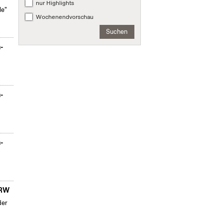
nur Highlights
le"
Wochenendvorschau
Suchen
n-
n-
n-
NRW
der