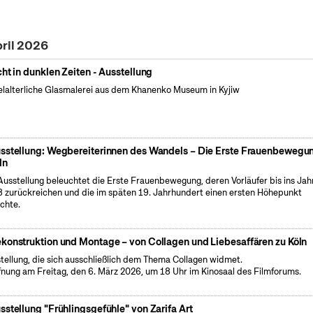
pril 2026
cht in dunklen Zeiten - Ausstellung
elalterliche Glasmalerei aus dem Khanenko Museum in Kyjiw
sstellung: Wegbereiterinnen des Wandels – Die Erste Frauenbewegun
ln
Ausstellung beleuchtet die Erste Frauenbewegung, deren Vorläufer bis ins Jah
 zurückreichen und die im späten 19. Jahrhundert einen ersten Höhepunkt
ichte.
konstruktion und Montage – von Collagen und Liebesaffären zu Köln
tellung, die sich ausschließlich dem Thema Collagen widmet.
fnung am Freitag, den 6. März 2026, um 18 Uhr im Kinosaal des Filmforums.
sstellung "Frühlingsgefühle" von Zarifa Art