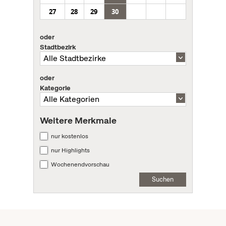
27
28
29
30
oder
Stadtbezirk
oder
Kategorie
Weitere Merkmale
nur kostenlos
nur Highlights
Wochenendvorschau
Suchen