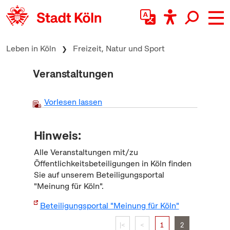
zum Inhalt springen
Leben in Köln
Freizeit, Natur und Sport
Veranstaltungen
Vorlesen lassen
Hinweis:
Alle Veranstaltungen mit/zu
Öffentlichkeitsbeteiligungen in Köln finden
Sie auf unserem Beteiligungsportal
"Meinung für Köln".
Beteiligungsportal "Meinung für Köln"
|<
<
1
2