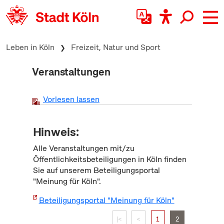
zum Inhalt springen
Leben in Köln
Freizeit, Natur und Sport
Veranstaltungen
Vorlesen lassen
Hinweis:
Alle Veranstaltungen mit/zu
Öffentlichkeitsbeteiligungen in Köln finden
Sie auf unserem Beteiligungsportal
"Meinung für Köln".
Beteiligungsportal "Meinung für Köln"
|<
<
1
2