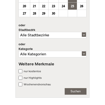
20
21
22
23
24
25
26
27
28
29
30
oder
Stadtbezirk
oder
Kategorie
Weitere Merkmale
nur kostenlos
nur Highlights
Wochenendvorschau
Suchen