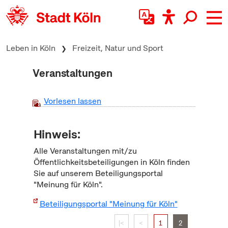
zum Inhalt springen
Leben in Köln
Freizeit, Natur und Sport
Veranstaltungen
Vorlesen lassen
Hinweis:
Alle Veranstaltungen mit/zu
Öffentlichkeitsbeteiligungen in Köln finden
Sie auf unserem Beteiligungsportal
"Meinung für Köln".
Beteiligungsportal "Meinung für Köln"
|<
<
1
2