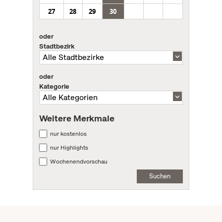
27
28
29
30
oder
Stadtbezirk
oder
Kategorie
Weitere Merkmale
nur kostenlos
nur Highlights
Wochenendvorschau
Suchen