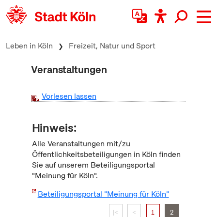
zum Inhalt springen
Leben in Köln
Freizeit, Natur und Sport
Veranstaltungen
Vorlesen lassen
Hinweis:
Alle Veranstaltungen mit/zu
Öffentlichkeitsbeteiligungen in Köln finden
Sie auf unserem Beteiligungsportal
"Meinung für Köln".
Beteiligungsportal "Meinung für Köln"
|<
<
1
2