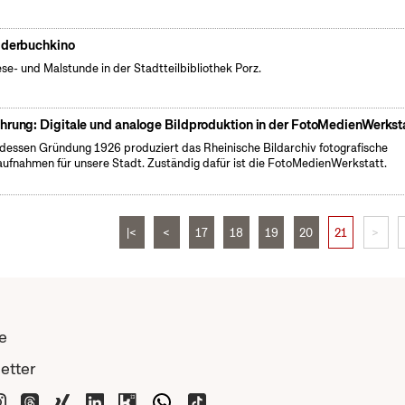
lderbuchkino
ese- und Malstunde in der Stadtteilbibliothek Porz.
hrung: Digitale und analoge Bildproduktion in der FotoMedienWerkst
 dessen Gründung 1926 produziert das Rheinische Bildarchiv fotografische
ufnahmen für unsere Stadt. Zuständig dafür ist die FotoMedienWerkstatt.
|<
<
17
18
19
20
21
>
e
etter