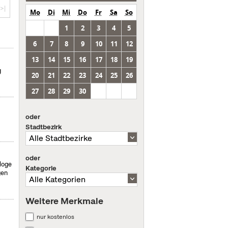
>|
Mo
Di
Mi
Do
Fr
Sa
So
1
2
3
4
5
6
7
8
9
10
11
12
13
14
15
16
17
18
19
g
20
21
22
23
24
25
26
27
28
29
30
oder
Stadtbezirk
oder
aloge
Kategorie
gen
Weitere Merkmale
nur kostenlos