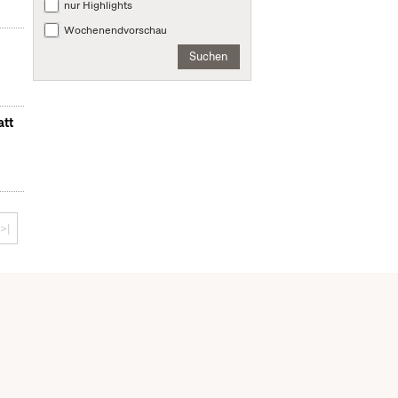
nur Highlights
Wochenendvorschau
Suchen
att
>|