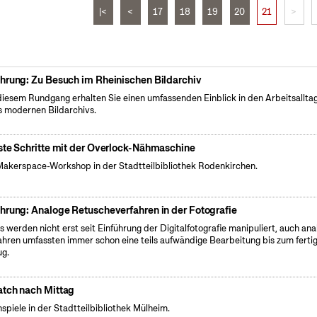
|<
<
17
18
19
20
21
>
hrung: Zu Besuch im Rheinischen Bildarchiv
diesem Rundgang erhalten Sie einen umfassenden Einblick in den Arbeitsallta
s modernen Bildarchivs.
ste Schritte mit der Overlock-Nähmaschine
Makerspace-Workshop in der Stadtteilbibliothek Rodenkirchen.
hrung: Analoge Retuscheverfahren in der Fotografie
s werden nicht erst seit Einführung der Digitalfotografie manipuliert, auch an
ahren umfassten immer schon eine teils aufwändige Bearbeitung bis zum ferti
g.
tch nach Mittag
spiele in der Stadtteilbibliothek Mülheim.